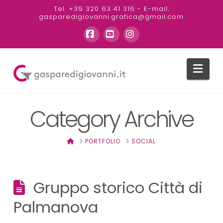
Tel. +39 320 63 41 316 - E-mail:
gasparedigiovanni.grafica@gmail.com
Facebook
YouTube
Instagram
Nav
Category Archive
HOME
PORTFOLIO
SOCIAL
Gruppo storico Città di
Palmanova