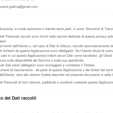
ovanni.grafica@gmail.com
licazione, in modo autonomo o tramite terze parti, ci sono: Strumenti di Tracci
ati Personali raccolti sono forniti nelle sezioni dedicate di questa privacy poli
essi.
 forniti dall'Utente o, nel caso di Dati di Utilizzo, raccolti automaticamente d
ti richiesti da questa Applicazione sono obbligatori. Se l’Utente rifiuta di com
 casi in cui questa Applicazione indichi alcuni Dati come facoltativi, gli Utenti
a sulla disponibilità del Servizio o sulla sua operatività.
i Dati siano obbligatori sono incoraggiati a contattare il Titolare.
trumenti di tracciamento - da parte di questa Applicazione o dei titolari dei serv
o dall'Utente, oltre alle ulteriori finalità descritte nel presente documento e nella
ti Personali di terzi ottenuti, pubblicati o condivisi mediante questa Applicazi
o dei Dati raccolti