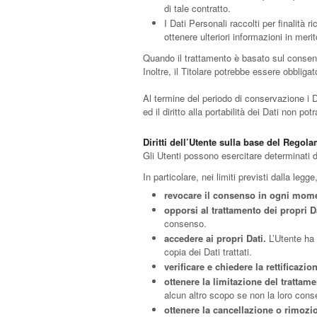
di tale contratto.
I Dati Personali raccolti per finalità 
ottenere ulteriori informazioni in meri
Quando il trattamento è basato sul consens
Inoltre, il Titolare potrebbe essere obbliga
Al termine del periodo di conservazione i Da
ed il diritto alla portabilità dei Dati non po
Diritti dell’Utente sulla base del Rego
Gli Utenti possono esercitare determinati diri
In particolare, nei limiti previsti dalla legge,
revocare il consenso in ogni mom
opporsi al trattamento dei propri Da
consenso.
accedere ai propri Dati.
L’Utente ha d
copia dei Dati trattati.
verificare e chiedere la rettificazio
ottenere la limitazione del trattame
alcun altro scopo se non la loro cons
ottenere la cancellazione o rimozio