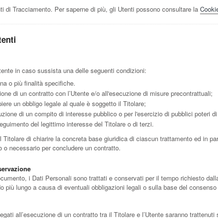
ti di Tracciamento. Per saperne di più, gli Utenti possono consultare la
Cookie
tenti
l’Utente in caso sussista una delle seguenti condizioni:
a o più finalità specifiche.
ione di un contratto con l’Utente e/o all'esecuzione di misure precontrattuali;
ere un obbligo legale al quale è soggetto il Titolare;
zione di un compito di interesse pubblico o per l'esercizio di pubblici poteri di c
eguimento del legittimo interesse del Titolare o di terzi.
itolare di chiarire la concreta base giuridica di ciascun trattamento ed in part
to o necessario per concludere un contratto.
servazione
ento, i Dati Personali sono trattati e conservati per il tempo richiesto dalla f
 più lungo a causa di eventuali obbligazioni legali o sulla base del consenso 
legati all’esecuzione di un contratto tra il Titolare e l’Utente saranno trattenu