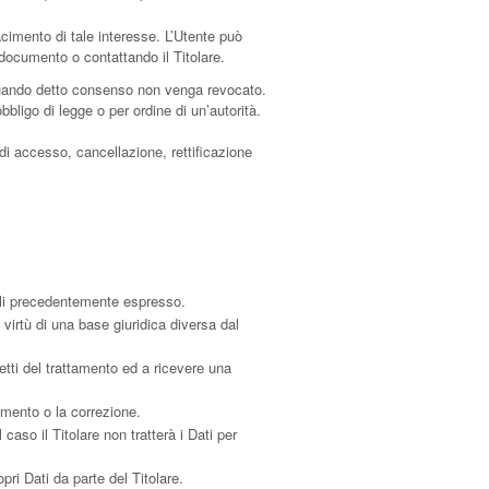
sfacimento di tale interesse. L’Utente può
o documento o contattando il Titolare.
 quando detto consenso non venga revocato.
bligo di legge o per ordine di un’autorità.
 di accesso, cancellazione, rettificazione
ali precedentemente espresso.
virtù di una base giuridica diversa dal
petti del trattamento ed a ricevere una
namento o la correzione.
 caso il Titolare non tratterà i Dati per
pri Dati da parte del Titolare.