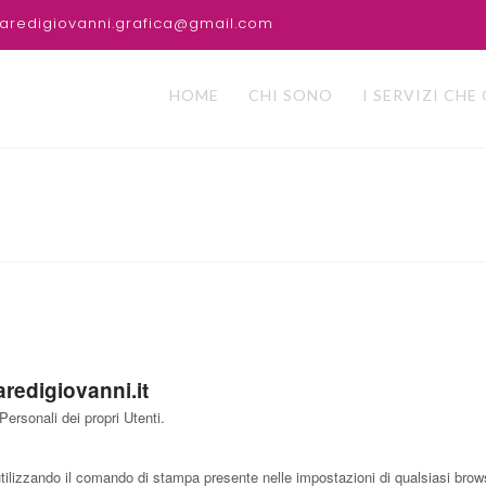
sparedigiovanni.grafica@gmail.com
HOME
CHI SONO
I SERVIZI CHE
edigiovanni.it
ersonali dei propri Utenti.
izzando il comando di stampa presente nelle impostazioni di qualsiasi brow