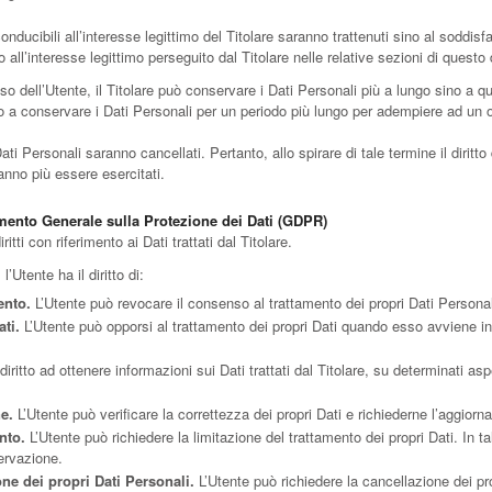
riconducibili all’interesse legittimo del Titolare saranno trattenuti sino al soddi
to all’interesse legittimo perseguito dal Titolare nelle relative sezioni di quest
o dell’Utente, il Titolare può conservare i Dati Personali più a lungo sino a
to a conservare i Dati Personali per un periodo più lungo per adempiere ad un ob
ti Personali saranno cancellati. Pertanto, allo spirare di tale termine il diritto
tranno più essere esercitati.
lamento Generale sulla Protezione dei Dati (GDPR)
tti con riferimento ai Dati trattati dal Titolare.
 l’Utente ha il diritto di:
ento.
L’Utente può revocare il consenso al trattamento dei propri Dati Person
ti.
L’Utente può opporsi al trattamento dei propri Dati quando esso avviene in 
iritto ad ottenere informazioni sui Dati trattati dal Titolare, su determinati as
ne.
L’Utente può verificare la correttezza dei propri Dati e richiederne l’aggior
nto.
L’Utente può richiedere la limitazione del trattamento dei propri Dati. In tal
ervazione.
ne dei propri Dati Personali.
L’Utente può richiedere la cancellazione dei pro