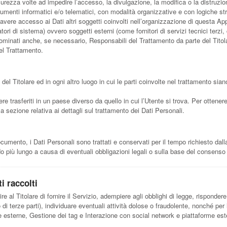
icurezza volte ad impedire l’accesso, la divulgazione, la modifica o la distruzi
umenti informatici e/o telematici, con modalità organizzative e con logiche stre
o avere accesso ai Dati altri soggetti coinvolti nell’organizzazione di questa A
ri di sistema) ovvero soggetti esterni (come fornitori di servizi tecnici terzi, c
minati anche, se necessario, Responsabili del Trattamento da parte del Titola
el Trattamento.
 del Titolare ed in ogni altro luogo in cui le parti coinvolte nel trattamento sian
re trasferiti in un paese diverso da quello in cui l’Utente si trova. Per ottenere
la sezione relativa ai dettagli sul trattamento dei Dati Personali.
ento, i Dati Personali sono trattati e conservati per il tempo richiesto dalla f
 più lungo a causa di eventuali obbligazioni legali o sulla base del consenso 
i raccolti
re al Titolare di fornire il Servizio, adempiere agli obblighi di legge, rispondere
i o di terze parti), individuare eventuali attività dolose o fraudolente, nonché per 
e esterne, Gestione dei tag e Interazione con social network e piattaforme est