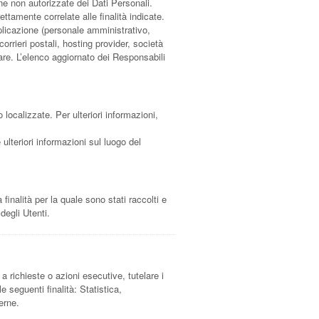
one non autorizzate dei Dati Personali.
ttamente correlate alle finalità indicate.
pplicazione (personale amministrativo,
orrieri postali, hosting provider, società
re. L’elenco aggiornato dei Responsabili
o localizzate. Per ulteriori informazioni,
 ulteriori informazioni sul luogo del
inalità per la quale sono stati raccolti e
degli Utenti.
 a richieste o azioni esecutive, tutelare i
le seguenti finalità: Statistica,
erne.